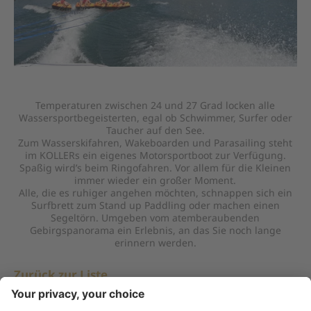
Temperaturen zwischen 24 und 27 Grad locken alle
Wassersportbegeisterten, egal ob Schwimmer, Surfer oder
Taucher auf den See.
Zum Wasserskifahren, Wakeboarden und Parasailing steht
im KOLLERs ein eigenes Motorsportboot zur Verfügung.
Spaßig wird’s beim Ringofahren. Vor allem für die Kleinen
immer wieder ein großer Moment.
Alle, die es ruhiger angehen möchten, schnappen sich ein
Surfbrett zum Stand up Paddling oder machen einen
Segeltörn. Umgeben vom atemberaubenden
Gebirgspanorama ein Erlebnis, an das Sie noch lange
erinnern werden.
Zurück zur Liste