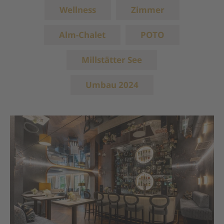
Wellness
Zimmer
Alm-Chalet
POTO
Millstätter See
Umbau 2024