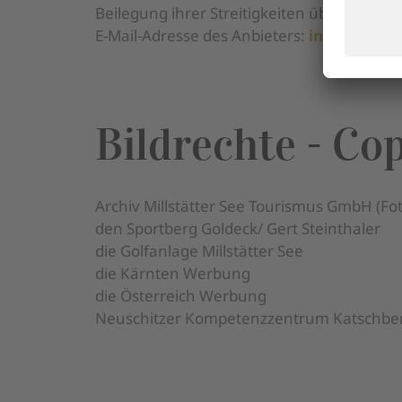
Beilegung ihrer Streitigkeiten über vertra
E-Mail-Adresse des Anbieters:
info@kollers
Bildrechte - Co
Archiv Millstätter See Tourismus GmbH (Fot
den Sportberg Goldeck/ Gert Steinthaler
die Golfanlage Millstätter See
die Kärnten Werbung
die Österreich Werbung
Neuschitzer Kompetenzzentrum Katschbe