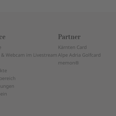
ce
Partner
e
Kärnten Card
 & Webcam im Livestream
Alpe Adria Golfcard
memon®
kte
bereich
tungen
ein