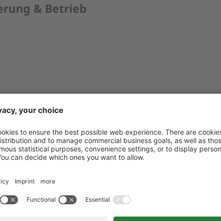
erung & Betrieb
g Nr. 524/2013: Die Europäische Kommission stellt eine 
europa.eu/consumers/odr/
finden. Verbraucher haben die