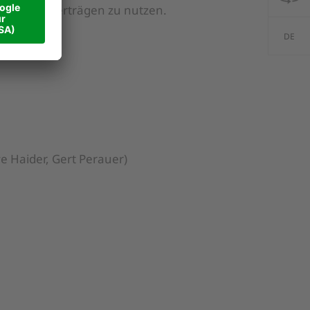
tleistungsverträgen zu nutzen.
DE
ve Haider, Gert Perauer)