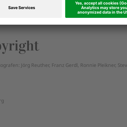
gliche Verpflichtungen aus Onlinekauf- oder online Diens
.at
pyright
ografen: Jörg Reuther, Franz Gerdl, Ronnie Pleikner, Ste
rg