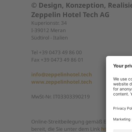
© Design, Konzeption, Realisi
Zeppelin Hotel Tech AG
Kuperionstr. 34
I-39012 Meran
Südtirol - Italien
Tel +39 0473 49 86 00
Fax +39 0473 49 86 01
info@zeppelinhotel.tech
www.zeppelinhotel.tech
MwSt-Nr. IT03303390219
Online-Streitbeilegung gemäß EU-Verordnun
bereit, die Sie unter dem Link
https://ec.