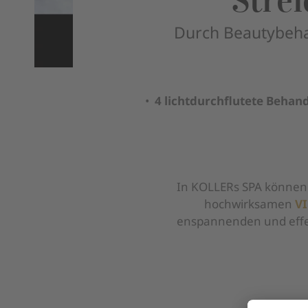
Strei
Durch Beautybehan
•
4 lichtdurchflutete Beha
In KOLLERs SPA können 
hochwirksamen
V
enspannenden und effe