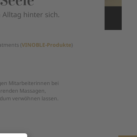
 Seele
lltag hinter sich.
atments (
VINOBLE
-Produkte
)
en Mitarbeiterinnen bei
ierenden Massagen,
ndum verwöhnen lassen.