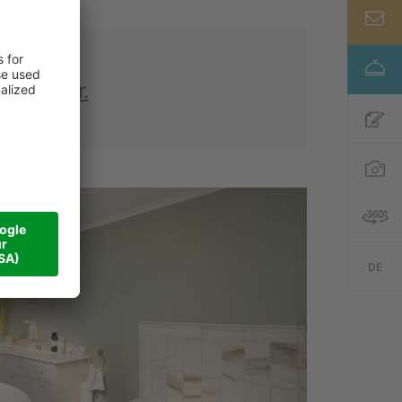
n Sie
hier.
DE