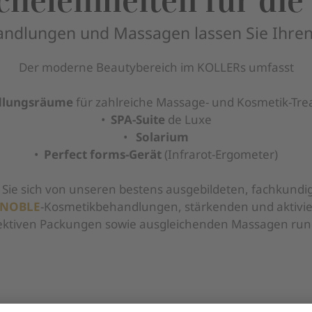
cheleinheiten für die
dlungen und Massagen lassen Sie Ihren A
Der moderne Beautybereich im KOLLERs umfasst
ndlungsräume
für zahlreiche Massage- und Kosmetik-Tre
•
SPA-Suite
de Luxe
•
Solarium
•
Perfect forms-Gerät
(Infrarot-Ergometer)
Sie sich von unseren bestens ausgebildeten, fachkundig
INOBLE
-Kosmetikbehandlungen, stärkenden und aktiv
ktiven Packungen sowie ausgleichenden Massagen ru