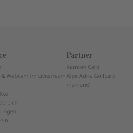
ce
Partner
e
Kärnten Card
 & Webcam im Livestream
Alpe Adria Golfcard
memon®
kte
bereich
tungen
ein