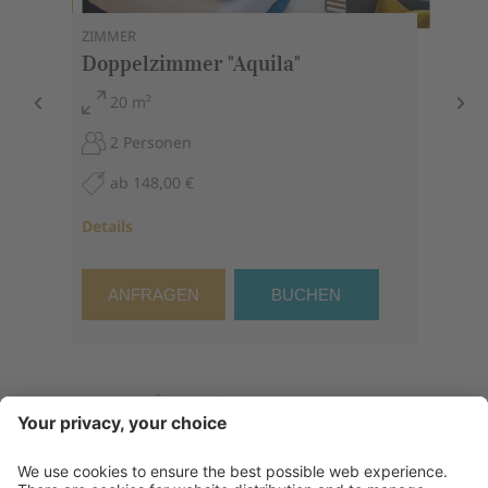
ZIMMER
Doppelzimmer "Aquila"
20 m²
2 Personen
ab 148,00 €
Details
ANFRAGEN
BUCHEN
ALLE ZIMMER IM ÜBERBLICK