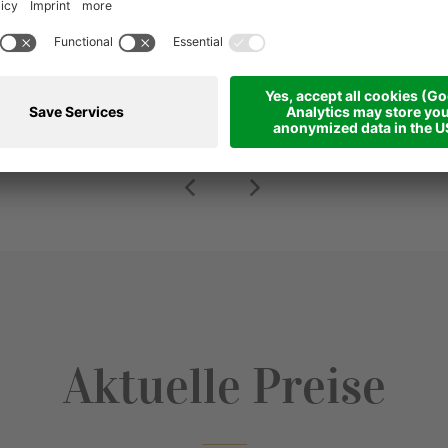
nnung und Erholung pur am Millstät
THOMAS
Aktuelle Preise