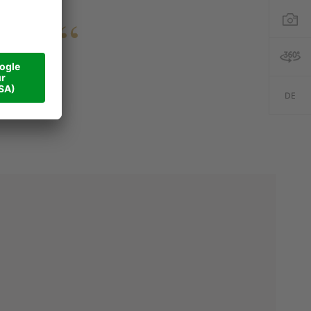
ter See
DE