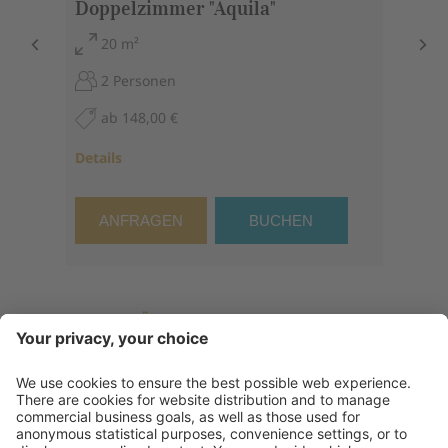
Doppelzimmer "Aquila"
20 m²
2 Personen
ab 148,00 €
Details
ANFRAGEN
BUCHEN
ALLE ZIMMER IM ÜBERBLICK
Kontakt