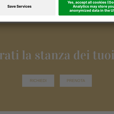
rati la stanza dei tuoi
RICHIEDI
PRENOTA