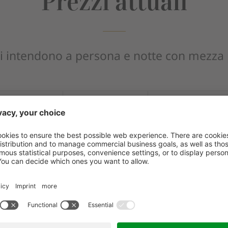
Prezzi attuali
 si intendono a persona e notte con mezza
04.07.2026
31.08.2026
05.09.2026
-
-
-
30.08.2026
04.09.2026
18.09.2026
232,00 €
216,00 €
198,00 €
197,00 €
181,00 €
163,00 €
186,00 €
170,00 €
153,00 €