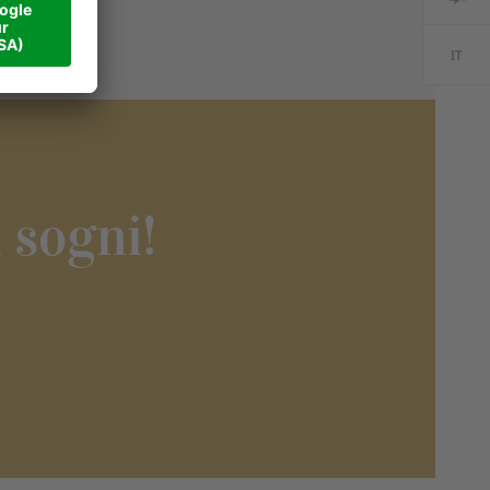
IT
 sogni!