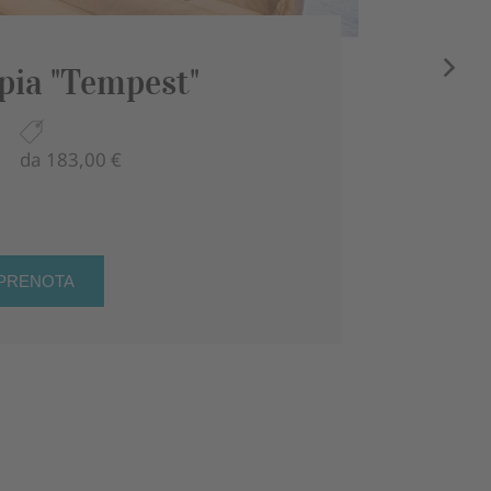
CAM
ia "Tempest"
Ca
e
da 183,00 €
32 
Det
PRENOTA