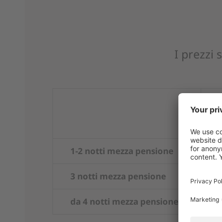
I prezzi
1-2 notti mezza pensione
3 notti mezza pensione
da 4 notti mezza pensione