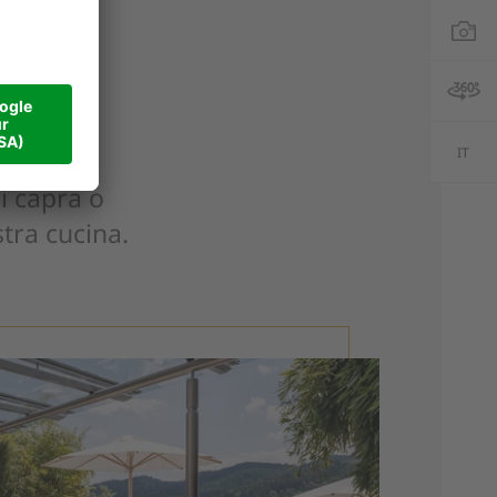
IT
i capra o
stra cucina.