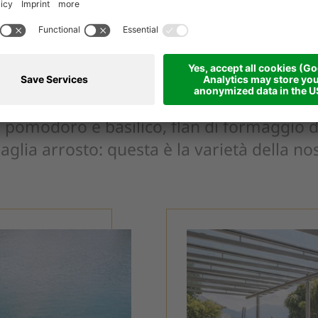
La gioia del palato
 pomodoro e basilico, flan di formaggio d
aglia arrosto: questa è la varietà della no