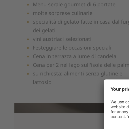
Menu serale gourmet di 6 portate
molte sorprese culinarie
specialità di gelato fatte in casa dal fu
dei gelati
vini austriaci selezionati
Festeggiare le occasioni speciali
Cena in terrazza a lume di candela
Cena per 2 nel lago sull'isola delle pal
su richiesta: alimenti senza glutine e
lattosio