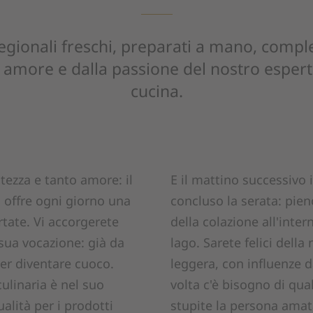
egionali freschi, preparati a mano, compl
i amore e dalla passione del nostro esper
cucina.
tezza e tanto amore: il
E il mattino successivo 
i offre ogni giorno una
concluso la serata: pieno
tate. Vi accorgerete
della colazione all'inter
 sua vocazione: già da
lago. Sarete felici della
er diventare cuoco.
leggera, con influenze d
culinaria è nel suo
volta c'è bisogno di qua
alità per i prodotti
stupite la persona ama