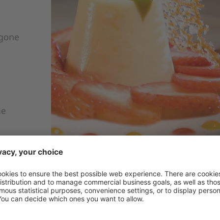
rgone
me