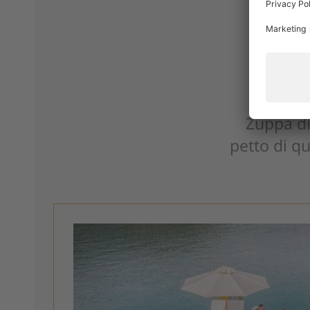
Zuppa di
petto di qu